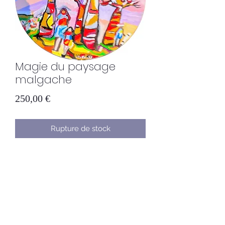
Magie du paysage
malgache
Prix
250,00 €
Rupture de stock
Huile sur toile. diamètre 40cm. Qui
ne connaît pas l'allée des baobabs
qui fait partie du paysage malgache?
Ces arbres emblématiques qui
veillent sur les habitants de l'Ile
Rouge.