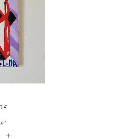
Prix
0 €
té
*